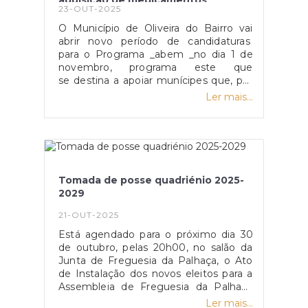
aquisição de medicamentos
23-OUT-2025
O Município de Oliveira do Bairro vai
abrir novo período de candidaturas
para o Programa _abem _no dia 1 de
novembro, programa este que
se destina a apoiar munícipes que, por
força da sua condição económica, não
Ler mais...
consigam adquirir a medicação
prescrita pelo seu médico.As
candidaturas para a atribuição do
Cartão _abem_ podem ser
formalizadas até ao dia 30 de
novembro, mediante apresentação
Tomada de posse quadriénio 2025-
derequerimento, preferencialmente
2029
após entrevista social de pré-avaliação
por parte dos serviços de Ação Social
21-OUT-2025
da autarquia.O requerimento encontra-
Está agendado para o próximo dia 30
se também disponível no site do
de outubro, pelas 20h00, no salão da
Município, em www.cm-olb.pt [1], e
Junta de Freguesia da Palhaça, o Ato
pode ser também obtido no Serviço de
de Instalação dos novos eleitos para a
Ação Social e Idade Maior, entre as
Assembleia de Freguesia da Palhaça
9h00 e as 12h30 e das 14h00 às
(consultar EDITAL).Após esta
16h30.Relembre-se que o Cartão
Ler mais...