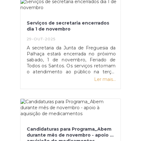
Serviços de secretaria encerrados
dia 1 de novembro
29-OUT-2025
A secretaria da Junta de Freguesia da
Palhaça estará encerrada no próximo
sabado, 1 de novembro, Feriado de
Todos os Santos. Os serviços retomam
o atendimento ao público na terça-
feira, como é habitual, entre as 19h00 e
Ler mais...
as 21h00 e no sábado seguinte das
9h30 - 12h30.
Candidaturas para Programa_Abem
durante mês de novembro - apoio à