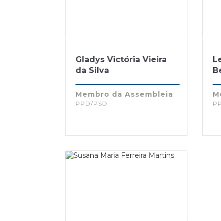
Gladys Victória Vieira
Le
da Silva
B
Membro da Assembleia
M
PPD/PSD
P