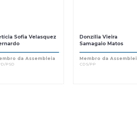
tícia Sofia Velasquez
Donzília Vieira
ernardo
Samagaio Matos
embro da Assembleia
Membro da Assemble
PD/PSD
CDS/PP