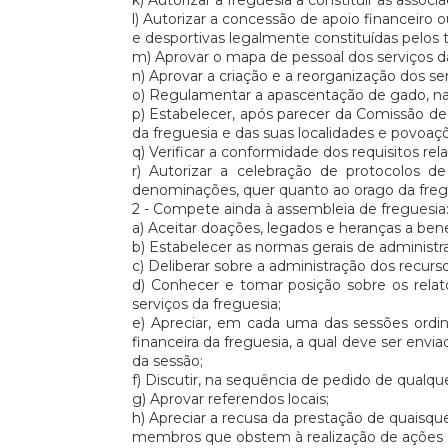
k) Autorizar a freguesia a constituir as associaç
l) Autorizar a concessão de apoio financeiro 
e desportivas legalmente constituídas pelos t
m) Aprovar o mapa de pessoal dos serviços da
n) Aprovar a criação e a reorganização dos ser
o) Regulamentar a apascentação de gado, na 
p) Estabelecer, após parecer da Comissão de
da freguesia e das suas localidades e povoaç
q) Verificar a conformidade dos requisitos re
r) Autorizar a celebração de protocolos d
denominações, quer quanto ao orago da fregues
2 - Compete ainda à assembleia de freguesia
a) Aceitar doações, legados e heranças a bene
b) Estabelecer as normas gerais de administra
c) Deliberar sobre a administração dos recurs
d) Conhecer e tomar posição sobre os relató
serviços da freguesia;
e) Apreciar, em cada uma das sessões ordiná
financeira da freguesia, a qual deve ser env
da sessão;
f) Discutir, na sequência de pedido de qualque
g) Aprovar referendos locais;
h) Apreciar a recusa da prestação de quaisq
membros que obstem à realização de ações 