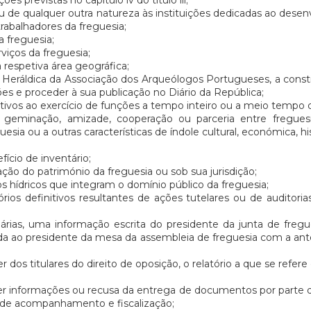
ões previstas no capítulo iv do título iii;
ou de qualquer outra natureza às instituições dedicadas ao desenv
rabalhadores da freguesia;
 freguesia;
viços da freguesia;
respetiva área geográfica;
 Heráldica da Associação dos Arqueólogos Portugueses, a constit
ões e proceder à sua publicação no Diário da República;
lativos ao exercício de funções a tempo inteiro ou a meio tempo 
e geminação, amizade, cooperação ou parceria entre fregues
ia ou a outras características de índole cultural, económica, hi
:
fício de inventário;
ção do património da freguesia ou sob sua jurisdição;
os hídricos que integram o domínio público da freguesia;
rios definitivos resultantes de ações tutelares ou de auditori
rias, uma informação escrita do presidente da junta de fregu
iada ao presidente da mesa da assembleia de freguesia com a ante
r dos titulares do direito de oposição, o relatório a que se refer
uer informações ou recusa da entrega de documentos por parte d
de acompanhamento e fiscalização;