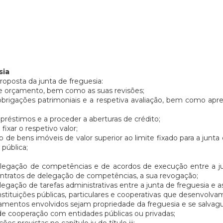
sia
roposta da junta de freguesia:
de orçamento, bem como as suas revisões;
 e obrigações patrimoniais e a respetiva avaliação, bem como ap
mpréstimos e a proceder a aberturas de crédito;
fixar o respetivo valor;
o de bens imóveis de valor superior ao limite fixado para a junta
pública;
delegação de competências e de acordos de execução entre a j
ontratos de delegação de competências, a sua revogação;
legação de tarefas administrativas entre a junta de freguesia e
stituições públicas, particulares e cooperativas que desenvolvam 
entos envolvidos sejam propriedade da freguesia e se salvagua
s de cooperação com entidades públicas ou privadas;