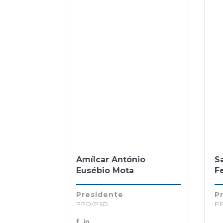
Amílcar António
Sa
Eusébio Mota
F
Presidente
Pr
PPD/PSD
P