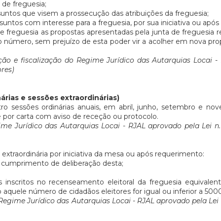
 de freguesia;
ssuntos que visem a prossecução das atribuições da freguesia;
suntos com interesse para a freguesia, por sua iniciativa ou após 
freguesia as propostas apresentadas pela junta de freguesia refe
 número, sem prejuízo de esta poder vir a acolher em nova pr
ção e fiscalização do Regime Jurídico das Autarquias Locai - 
res)
árias e sessões extraordinárias)
tro sessões ordinárias anuais, em abril, junho, setembro e
e por carta com aviso de receção ou protocolo.
me Jurídico das Autarquias Locai - RJAL aprovado pela Lei n.
extraordinária por iniciativa da mesa ou após requerimento:
 cumprimento de deliberação desta;
nscritos no recenseamento eleitoral da freguesia equivale
aquele número de cidadãos eleitores for igual ou inferior a 5
egime Jurídico das Autarquias Locai - RJAL aprovado pela Lei 