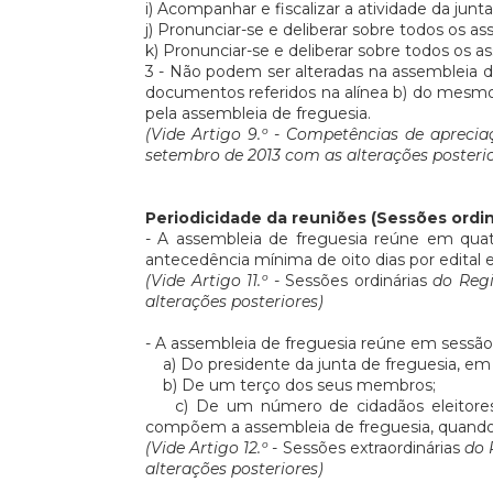
i) Acompanhar e fiscalizar a atividade da junta
j) Pronunciar-se e deliberar sobre todos os a
k) Pronunciar-se e deliberar sobre todos os as
3 - Não podem ser alteradas na assembleia de 
documentos referidos na alínea b) do mesmo
pela assembleia de freguesia.
(Vide Artigo 9.º - Competências de aprecia
setembro de 2013 com as alterações posterio
Periodicidade da reuniões (Sessões ordin
- A assembleia de freguesia reúne em qua
antecedência mínima de oito dias por edital 
(Vide Artigo 11.º -
Sessões ordinárias
do Regi
alterações posteriores)
- A assembleia de freguesia reúne em sessão 
a) Do presidente da junta de freguesia, em
b) De um terço dos seus membros;
c) De um número de cidadãos eleitores i
compõem a assembleia de freguesia, quando 
(Vide Artigo 12.º -
Sessões extraordinárias
do R
alterações posteriores)