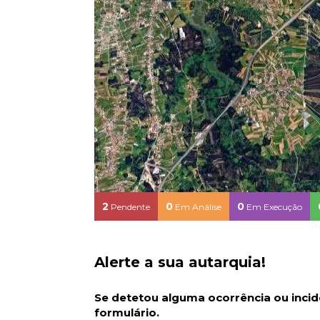
2
0
0
Pendente
Em Análise
Em Execução
Alerte a sua autarquia!
Se detetou alguma ocorrência ou incide
formulário.