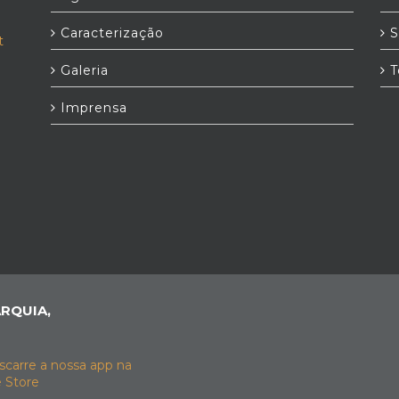
Caracterização
S
t
Galeria
T
Imprensa
RQUIA,