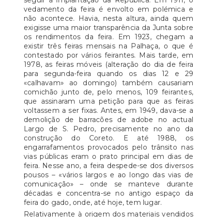
seguir à implantação da República. Em 1911, o
vedamento da feira é envolto em polémica e
não acontece. Havia, nesta altura, ainda quem
exigisse uma maior transparência da Junta sobre
os rendimentos da feira. Em 1923, chegam a
existir três feiras mensais na Palhaça, o que é
contestado por vários feirantes. Mais tarde, em
1978, as feiras móveis (alteração do dia de feira
para segunda-feira quando os dias 12 e 29
«calhavam» ao domingo) também causariam
comichão junto de, pelo menos, 109 feirantes,
que assinaram uma petição para que as feiras
voltassem a ser fixas. Antes, em 1949, dava-se a
demolição de barracões de adobe no actual
Largo de S. Pedro, precisamente no ano da
construção do Coreto. E até 1988, os
engarrafamentos provocados pelo trânsito nas
vias públicas eram o prato principal em dias de
feira. Nesse ano, a feira despede-se dos diversos
pousos – «vários largos e ao longo das vias de
comunicação» – onde se manteve durante
décadas e concentra-se no antigo espaço da
feira do gado, onde, até hoje, tem lugar.
Relativamente à origem dos materiais vendidos