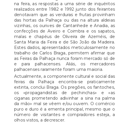
na feira, as respostas a uma série de inquéritos
realizados entre 1982 e 1992 junto dos feirantes
denotavam que as verduras e frutas provinham
das hortas da Palhaça ou das na altura aldeias
vizinhas, os ourives de Cantanhede e Anadia, as
confecções de Aveiro e Coimbra e os sapatos,
malas e chapéus de Oliveira de Azeméis, de
Santa Maria da Feira e de São João da Madeira.
Estes dados, apresentados meticulosamente no
trabalho de Carlos Braga, permitem afirmar que
as Feiras da Palhaça nunca foram mercado só de
e para palhacenses. Aliás, os mercadores
palhacenses raramente foram uma maioria.
Actualmente, a componente cultural e social das
feiras da Palhaça encontra-se praticamente
extinta, conclui Braga. Os pregões, os fantoches,
os «propagandistas de pechinchas» e «as
ciganas prometendo adivinhar a sina na palma
da mão» mal se vêem e/ou ouvem. O comércio
puro e duro é a ementa principal, mesmo que o
número de visitantes e compradores esteja, a
olhos vistos, a decrescer.