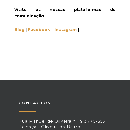
Visite as nossas plataformas de
comunicação
Blog
|
Facebook
|
Instagram
|
CONTACTOS
Rua Manuel de Oliveira n.º 9 3770-355
Palhaça - Oliveira do Bairro