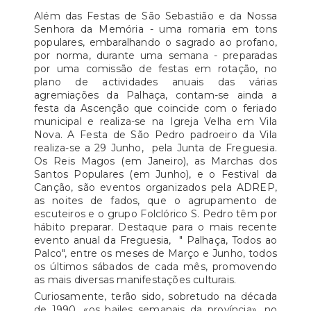
Além das Festas de São Sebastião e da Nossa
Senhora da Memória - uma romaria em tons
populares, embaralhando o sagrado ao profano,
por norma, durante uma semana - preparadas
por uma comissão de festas em rotação, no
plano de actividades anuais das várias
agremiações da Palhaça, contam-se ainda a
festa da Ascenção que coincide com o feriado
municipal e realiza-se na Igreja Velha em Vila
Nova. A Festa de São Pedro padroeiro da Vila
realiza-se a 29 Junho, pela Junta de Freguesia.
Os Reis Magos (em Janeiro), as Marchas dos
Santos Populares (em Junho), e o Festival da
Canção, são eventos organizados pela ADREP,
as noites de fados, que o agrupamento de
escuteiros e o grupo Folclórico S. Pedro têm por
hábito preparar. Destaque para o mais recente
evento anual da Freguesia, " Palhaça, Todos ao
Palco", entre os meses de Março e Junho, todos
os últimos sábados de cada mês, promovendo
as mais diversas manifestações culturais.
Curiosamente, terão sido, sobretudo na década
de 1990, «os bailes semanais da província», no