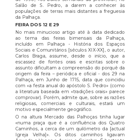
Salão de S. Pedro, a darem a conhecer às
populações de terras mais distantes a freguesia
da Palhaça.
FEIRA DOS 12 E 29
No mais minucioso artigo até à data dedicado
ao tema das feiras bimensais da Palhaça,
incluído em Palhaça - História dos Espaços
Sociais e Comunitários [séculos XIX-XX], o autor,
Carlos Braga, assume, desde o início, que a
escassez de fontes orais e escritas sobre o
assunto dificultam a compreensão do porquê da
origem da feira – periódica e oficial - dos 29 na
Palhaça, em Junho de 1715, data que coincidiu
com «a festa anual do apóstolo S. Pedro» (como
a literatura baseada em «tradições orais» parece
comprovar). Porém, admite que, sobre as razões
religiosas, comerciais e culturais, estará um
motivo especialmente geográfico.
O na altura Mercado das Palhoças tinha lugar
«numa praça que é a confluência dos Quatro
Caminhos, a cerca de um quilómetro da [actual
Igreja Velha]». Os ditos caminhos ligavam