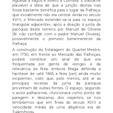
Águeda a Vagos e Aveiro a Coimbra. É bastante
plausível a ideia de que a junção destas vias
fosse bastante benéfica para o lugar da Palhaça,
que inicialmente não era central. Ainda no século
XVIII, o Mercado estender-se-ia para «o espaço
triangular adjacente», após a doação à junta da
paróquia deste terreno por Manuel de Oliveira
[N: não confudir com o padre Manuel Oliveira],
possivelmente o primeiro benemerente da
Palhaça.
A construção da Estalagem do Quartel-Mestre,
em 1750, em frente ao Mercado das Palhoças,
poderá constituir um sinal de que era
frequentada por gente de «longe» e da
relevância da feira, embora Braga defenda a
hipótese de «até 1865 a feira [ser] ainda muito
incipiente», visto que, pelo menos, até aí as
principais receitas da junta da paróquia
provinham de outras fontes. O espaço, segundo
o autor palhacense, «funcionava como ponto de
paragem e descanso dos viajantes, se nos
lembrarmos que em finais do século XVIII a
velocidade média de uma diligência era de
3,4km/hora».