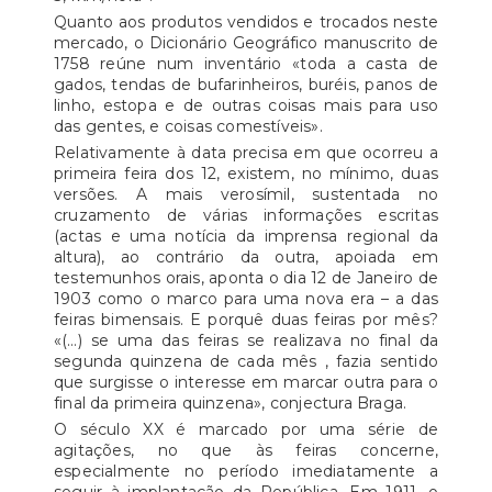
Quanto aos produtos vendidos e trocados neste
mercado, o Dicionário Geográfico manuscrito de
1758 reúne num inventário «toda a casta de
gados, tendas de bufarinheiros, buréis, panos de
linho, estopa e de outras coisas mais para uso
das gentes, e coisas comestíveis».
Relativamente à data precisa em que ocorreu a
primeira feira dos 12, existem, no mínimo, duas
versões. A mais verosímil, sustentada no
cruzamento de várias informações escritas
(actas e uma notícia da imprensa regional da
altura), ao contrário da outra, apoiada em
testemunhos orais, aponta o dia 12 de Janeiro de
1903 como o marco para uma nova era – a das
feiras bimensais. E porquê duas feiras por mês?
«(…) se uma das feiras se realizava no final da
segunda quinzena de cada mês , fazia sentido
que surgisse o interesse em marcar outra para o
final da primeira quinzena», conjectura Braga.
O século XX é marcado por uma série de
agitações, no que às feiras concerne,
especialmente no período imediatamente a