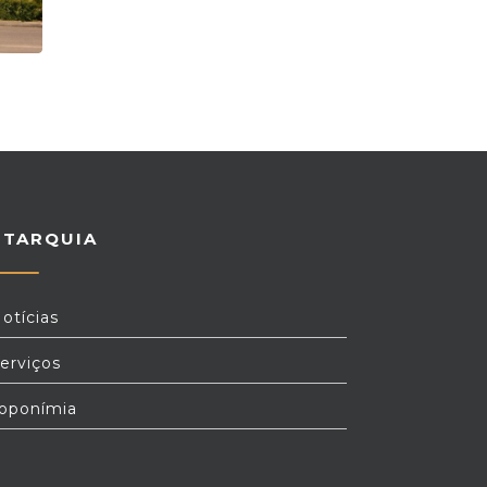
UTARQUIA
otícias
erviços
oponímia