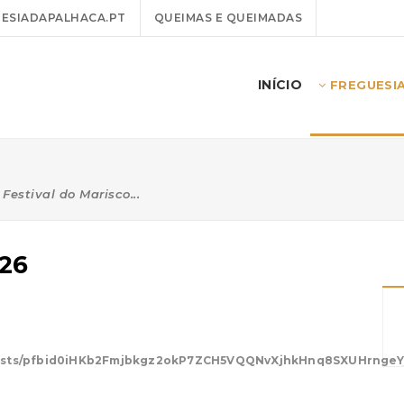
ESIADAPALHACA.PT
QUEIMAS E QUEIMADAS
INÍCIO
FREGUESI
Festival do Marisco...
026
/posts/pfbid0iHKb2Fmjbkgz2okP7ZCH5VQQNvXjhkHnq8SXUHrng