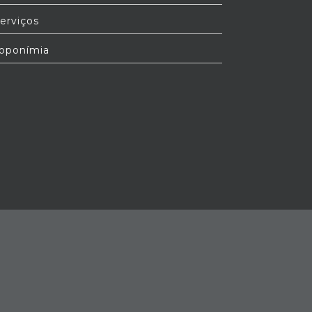
erviços
oponímia