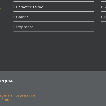
Caracterização
S
t
Galeria
T
Imprensa
RQUIA,